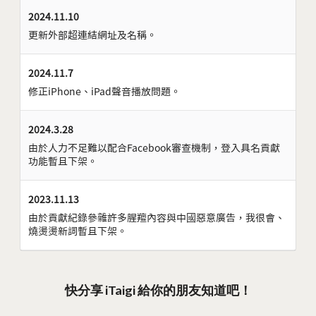
2024.11.10
更新外部超連結網址及名稱。
2024.11.7
修正iPhone、iPad聲音播放問題。
2024.3.28
由於人力不足難以配合Facebook審查機制，登入具名貢獻
功能暫且下架。
2023.11.13
由於貢獻紀錄參雜許多腥羶內容與中國惡意廣告，我很會、
燒燙燙新詞暫且下架。
快分享 iTaigi 給你的朋友知道吧！