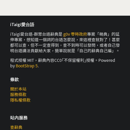
iTaigi愛台語
iTaigi愛台語-群眾台語辭典是
g0v 零時政府
專案「萌典」的延
伸專案，想知道一個詞的台語怎麼說，來這裡查就對了！甚麼
都可以查，但不一定查得到，查不到時可以發問，或者自己發
明台語講法貢獻給大家，簡單說就是「自己的辭典自己編」。
程式授權 MIT，辭典內容CC0｢不保留權利｣授權。Powered
by
BootStrap 5
.
條款
關於本站
服務條款
隱私權條款
站內服務
查辭典