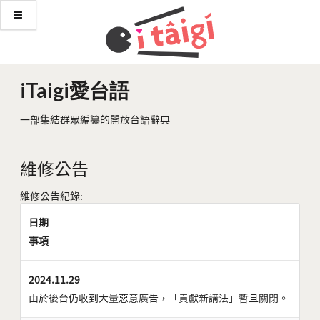
iTaigi愛台語
一部集結群眾編纂的開放台語辭典
維修公告
維修公告紀錄:
日期
事項
2024.11.29
由於後台仍收到大量惡意廣告，「貢獻新講法」暫且關閉。