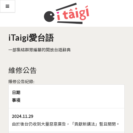
iTaigi愛台語
一部集結群眾編纂的開放台語辭典
維修公告
維修公告紀錄:
日期
事項
2024.11.29
由於後台仍收到大量惡意廣告，「貢獻新講法」暫且關閉。