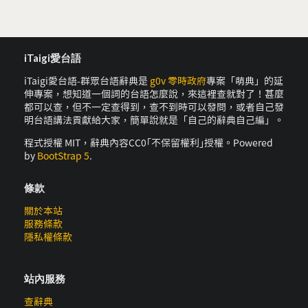
iTaigi愛台語
iTaigi愛台語-群眾台語辭典是
g0v 零時政府
專案「萌典」的延
伸專案，想知道一個詞的台語怎麼說，來這裡查就對了！甚麼
都可以查，但不一定查得到，查不到時可以發問，或者自己發
明台語講法貢獻給大家，簡單說就是「自己的辭典自己編」。
程式授權 MIT，辭典內容CC0｢不保留權利｣授權。Powered
by
BootStrap 5
.
條款
關於本站
服務條款
隱私權條款
站內服務
查辭典