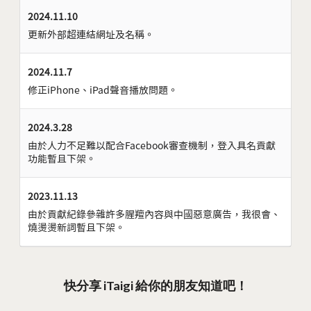
2024.11.10
更新外部超連結網址及名稱。
2024.11.7
修正iPhone、iPad聲音播放問題。
2024.3.28
由於人力不足難以配合Facebook審查機制，登入具名貢獻
功能暫且下架。
2023.11.13
由於貢獻紀錄參雜許多腥羶內容與中國惡意廣告，我很會、
燒燙燙新詞暫且下架。
快分享 iTaigi 給你的朋友知道吧！