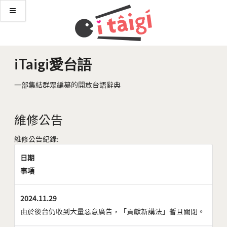
iTaigi愛台語
一部集結群眾編纂的開放台語辭典
維修公告
維修公告紀錄:
日期
事項
2024.11.29
由於後台仍收到大量惡意廣告，「貢獻新講法」暫且關閉。