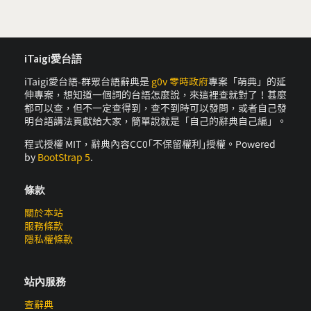
iTaigi愛台語
iTaigi愛台語-群眾台語辭典是
g0v 零時政府
專案「萌典」的延
伸專案，想知道一個詞的台語怎麼說，來這裡查就對了！甚麼
都可以查，但不一定查得到，查不到時可以發問，或者自己發
明台語講法貢獻給大家，簡單說就是「自己的辭典自己編」。
程式授權 MIT，辭典內容CC0｢不保留權利｣授權。Powered
by
BootStrap 5
.
條款
關於本站
服務條款
隱私權條款
站內服務
查辭典