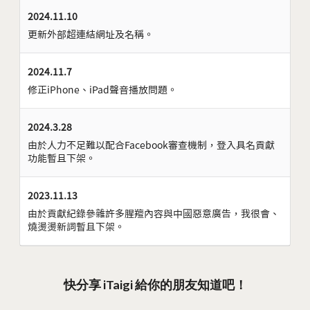
2024.11.10
更新外部超連結網址及名稱。
2024.11.7
修正iPhone、iPad聲音播放問題。
2024.3.28
由於人力不足難以配合Facebook審查機制，登入具名貢獻
功能暫且下架。
2023.11.13
由於貢獻紀錄參雜許多腥羶內容與中國惡意廣告，我很會、
燒燙燙新詞暫且下架。
快分享 iTaigi 給你的朋友知道吧！