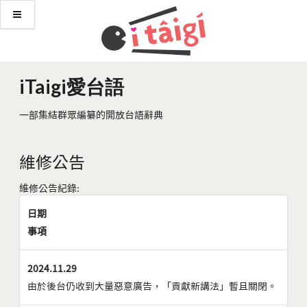
iTaigi愛台語
一部集結群眾編纂的開放台語辭典
維修公告
維修公告紀錄:
日期
事項
2024.11.29
由於後台仍收到大量惡意廣告，「貢獻新講法」暫且關閉。