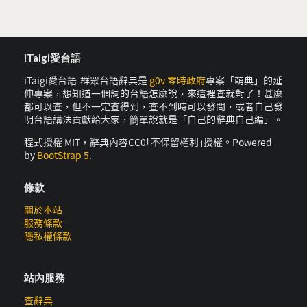
iTaigi愛台語
iTaigi愛台語-群眾台語辭典是
g0v 零時政府
專案「萌典」的延
伸專案，想知道一個詞的台語怎麼說，來這裡查就對了！甚麼
都可以查，但不一定查得到，查不到時可以發問，或者自己發
明台語講法貢獻給大家，簡單說就是「自己的辭典自己編」。
程式授權 MIT，辭典內容CC0｢不保留權利｣授權。Powered
by
BootStrap 5
.
條款
關於本站
服務條款
隱私權條款
站內服務
查辭典