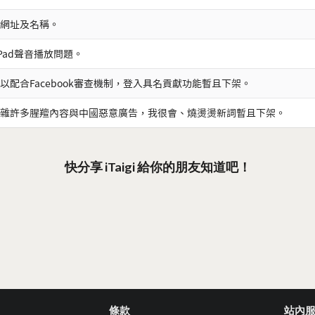
網址及名稱。
iPad聲音播放問題。
以配合Facebook審查機制，登入具名貢獻功能暫且下架。
雜許多腥羶內容與中國惡意廣告，我很會、燒燙燙新詞暫且下架。
快分享 iTaigi 給你的朋友知道吧！
條款
站內