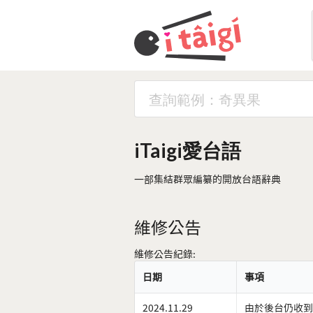
iTaigi愛台語
一部集結群眾編纂的開放台語辭典
維修公告
維修公告紀錄:
日期
事項
2024.11.29
由於後台仍收到