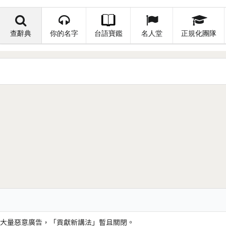
查辭典
你的名字
台語寶鑑
名人堂
正規化團隊
大量惡意廣告，「貢獻新講法」暫且關閉。