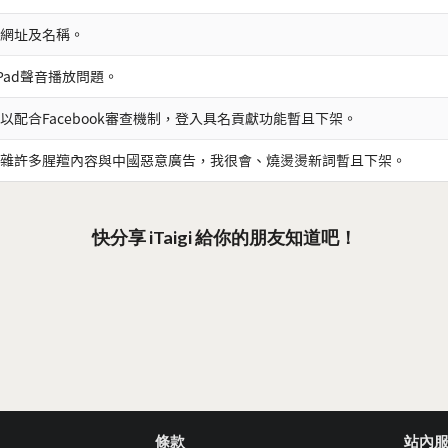
網址及名稱。
iPad聲音播放問題。
以配合Facebook審查機制，登入具名貢獻功能暫且下架。
雜許多腥羶內容與中國惡意廣告，我很會、燒燙燙新詞暫且下架。
快分享 iTaigi 給你的朋友知道吧！
條款
站內