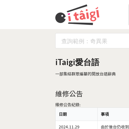
iTaigi愛台語
一部集結群眾編纂的開放台語辭典
維修公告
維修公告紀錄:
日期
事項
2024.11.29
由於後台仍收到