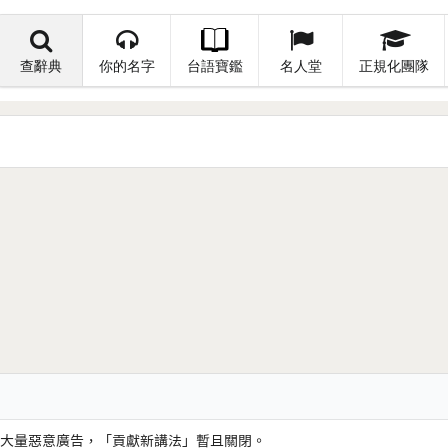
查辭典
你的名字
台語寶鑑
名人堂
正規化團隊
大量惡意廣告，「貢獻新講法」暫且關閉。