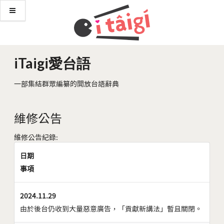
iTaigi愛台語
一部集結群眾編纂的開放台語辭典
維修公告
維修公告紀錄:
日期
事項
2024.11.29
由於後台仍收到大量惡意廣告，「貢獻新講法」暫且關閉。