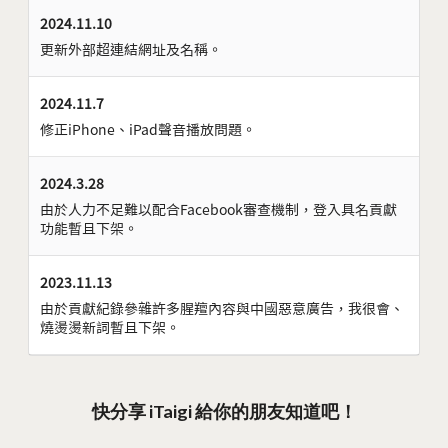
2024.11.10
更新外部超連結網址及名稱。
2024.11.7
修正iPhone、iPad聲音播放問題。
2024.3.28
由於人力不足難以配合Facebook審查機制，登入具名貢獻
功能暫且下架。
2023.11.13
由於貢獻紀錄參雜許多腥羶內容與中國惡意廣告，我很會、
燒燙燙新詞暫且下架。
快分享 iTaigi 給你的朋友知道吧！