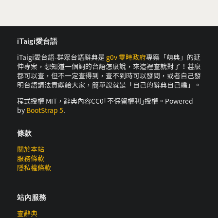
iTaigi愛台語
iTaigi愛台語-群眾台語辭典是
g0v 零時政府
專案「萌典」的延
伸專案，想知道一個詞的台語怎麼說，來這裡查就對了！甚麼
都可以查，但不一定查得到，查不到時可以發問，或者自己發
明台語講法貢獻給大家，簡單說就是「自己的辭典自己編」。
程式授權 MIT，辭典內容CC0｢不保留權利｣授權。Powered
by
BootStrap 5
.
條款
關於本站
服務條款
隱私權條款
站內服務
查辭典