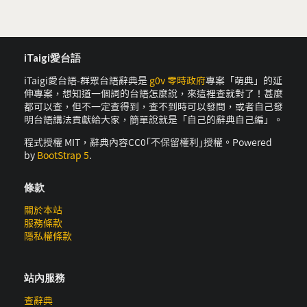
iTaigi愛台語
iTaigi愛台語-群眾台語辭典是
g0v 零時政府
專案「萌典」的延
伸專案，想知道一個詞的台語怎麼說，來這裡查就對了！甚麼
都可以查，但不一定查得到，查不到時可以發問，或者自己發
明台語講法貢獻給大家，簡單說就是「自己的辭典自己編」。
程式授權 MIT，辭典內容CC0｢不保留權利｣授權。Powered
by
BootStrap 5
.
條款
關於本站
服務條款
隱私權條款
站內服務
查辭典