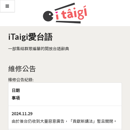
iTaigi愛台語
一部集結群眾編纂的開放台語辭典
維修公告
維修公告紀錄:
日期
事項
2024.11.29
由於後台仍收到大量惡意廣告，「貢獻新講法」暫且關閉。