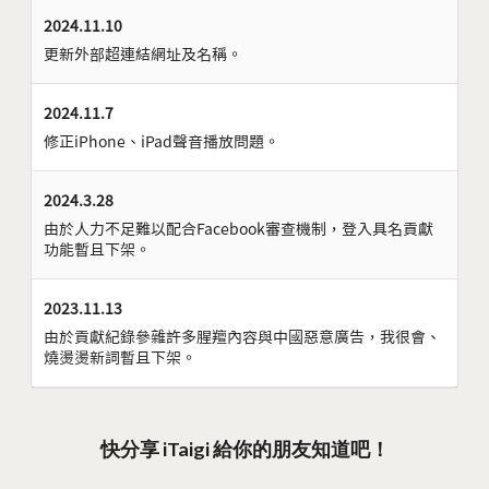
2024.11.10
更新外部超連結網址及名稱。
2024.11.7
修正iPhone、iPad聲音播放問題。
2024.3.28
由於人力不足難以配合Facebook審查機制，登入具名貢獻
功能暫且下架。
2023.11.13
由於貢獻紀錄參雜許多腥羶內容與中國惡意廣告，我很會、
燒燙燙新詞暫且下架。
快分享 iTaigi 給你的朋友知道吧！