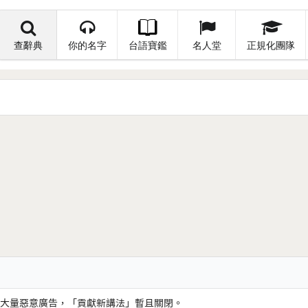
查辭典
你的名字
台語寶鑑
名人堂
正規化團隊
大量惡意廣告，「貢獻新講法」暫且關閉。