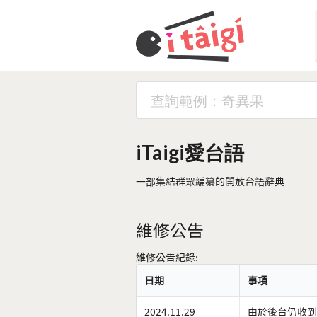
iTaigi愛台語
一部集結群眾編纂的開放台語辭典
維修公告
維修公告紀錄:
日期
事項
2024.11.29
由於後台仍收到