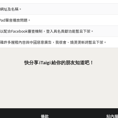
網址及名稱。
iPad聲音播放問題。
以配合Facebook審查機制，登入具名貢獻功能暫且下架。
雜許多腥羶內容與中國惡意廣告，我很會、燒燙燙新詞暫且下架。
快分享 iTaigi 給你的朋友知道吧！
條款
站內