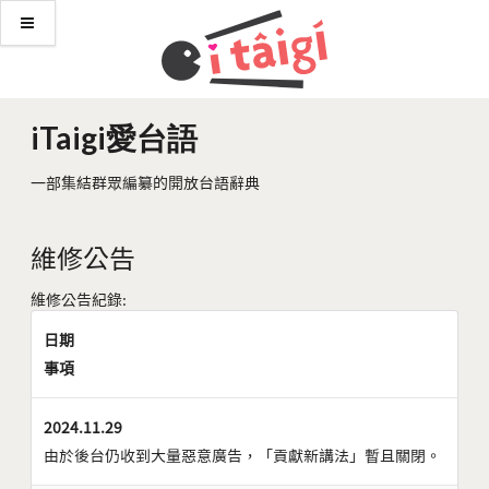
iTaigi愛台語
一部集結群眾編纂的開放台語辭典
維修公告
維修公告紀錄:
日期
事項
2024.11.29
由於後台仍收到大量惡意廣告，「貢獻新講法」暫且關閉。