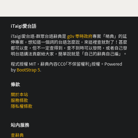
iTaigi愛台語
iTaigi愛台語-群眾台語辭典是
g0v 零時政府
專案「萌典」的延
伸專案，想知道一個詞的台語怎麼說，來這裡查就對了！甚麼
都可以查，但不一定查得到，查不到時可以發問，或者自己發
明台語講法貢獻給大家，簡單說就是「自己的辭典自己編」。
程式授權 MIT，辭典內容CC0｢不保留權利｣授權。Powered
by
BootStrap 5
.
條款
關於本站
服務條款
隱私權條款
站內服務
查辭典