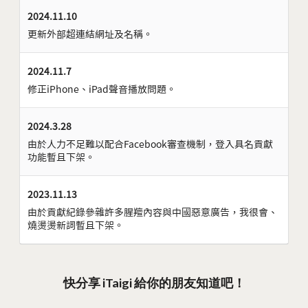
2024.11.10
更新外部超連結網址及名稱。
2024.11.7
修正iPhone、iPad聲音播放問題。
2024.3.28
由於人力不足難以配合Facebook審查機制，登入具名貢獻
功能暫且下架。
2023.11.13
由於貢獻紀錄參雜許多腥羶內容與中國惡意廣告，我很會、
燒燙燙新詞暫且下架。
快分享 iTaigi 給你的朋友知道吧！