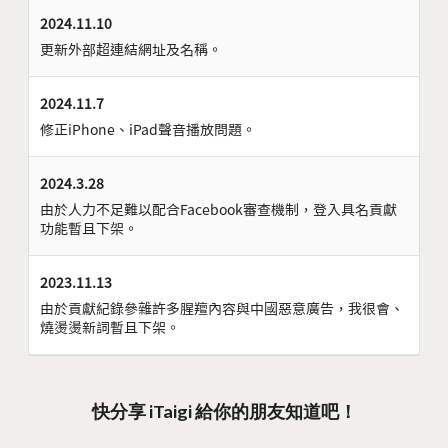
2024.11.10
更新外部超連結網址及名稱。
2024.11.7
修正iPhone、iPad聲音播放問題。
2024.3.28
由於人力不足難以配合Facebook審查機制，登入具名貢獻
功能暫且下架。
2023.11.13
由於貢獻紀錄參雜許多腥羶內容與中國惡意廣告，我很會、
燒燙燙新詞暫且下架。
快分享 iTaigi 給你的朋友知道吧！