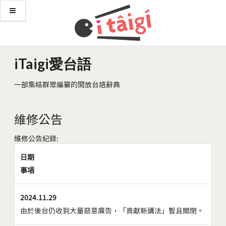
iTaigi愛台語
一部集結群眾編纂的開放台語辭典
維修公告
維修公告紀錄:
日期
事項
2024.11.29
由於後台仍收到大量惡意廣告，「貢獻新講法」暫且關閉。