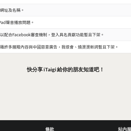
網址及名稱。
iPad聲音播放問題。
以配合Facebook審查機制，登入具名貢獻功能暫且下架。
雜許多腥羶內容與中國惡意廣告，我很會、燒燙燙新詞暫且下架。
快分享 iTaigi 給你的朋友知道吧！
條款
站內