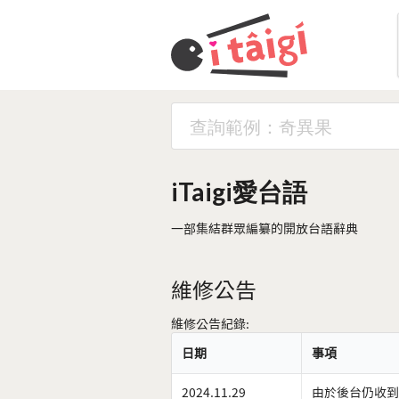
iTaigi愛台語
一部集結群眾編纂的開放台語辭典
維修公告
維修公告紀錄:
日期
事項
2024.11.29
由於後台仍收到