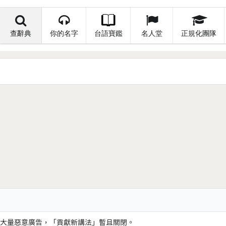
查辭典
你的名字
台語寶鑑
名人堂
正規化團隊
大量惡意廣告，「貢獻新講法」暫且關閉。