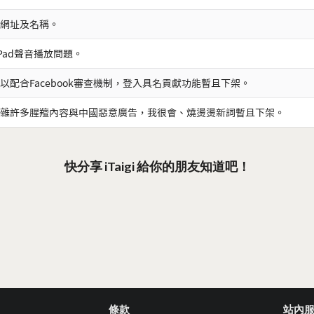
網址及名稱。
iPad聲音播放問題。
以配合Facebook審查機制，登入具名貢獻功能暫且下架。
雜許多腥羶內容與中國惡意廣告，我很會、燒燙燙新詞暫且下架。
快分享 iTaigi 給你的朋友知道吧！
條款
站內