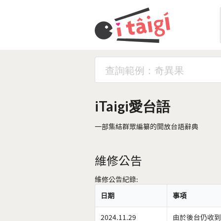
iTaigi愛台語
一部集結群眾編纂的開放台語辭典
維修公告
維修公告紀錄:
日期
事項
2024.11.29
由於後台仍收到