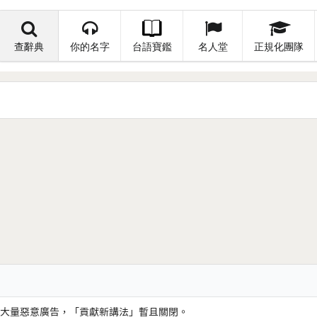
查辭典
你的名字
台語寶鑑
名人堂
正規化團隊
大量惡意廣告，「貢獻新講法」暫且關閉。