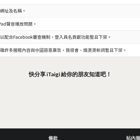
網址及名稱。
iPad聲音播放問題。
以配合Facebook審查機制，登入具名貢獻功能暫且下架。
雜許多腥羶內容與中國惡意廣告，我很會、燒燙燙新詞暫且下架。
快分享 iTaigi 給你的朋友知道吧！
條款
站內