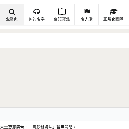
查辭典
你的名字
台語寶鑑
名人堂
正規化團隊
大量惡意廣告，「貢獻新講法」暫且關閉。