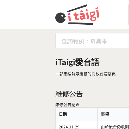
iTaigi愛台語
一部集結群眾編纂的開放台語辭典
維修公告
維修公告紀錄:
日期
事項
2024.11.29
由於後台仍收到