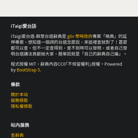
iTaigi愛台語
iTaigi愛台語-群眾台語辭典是
g0v 零時政府
專案「萌典」的延
伸專案，想知道一個詞的台語怎麼說，來這裡查就對了！甚麼
都可以查，但不一定查得到，查不到時可以發問，或者自己發
明台語講法貢獻給大家，簡單說就是「自己的辭典自己編」。
程式授權 MIT，辭典內容CC0｢不保留權利｣授權。Powered
by
BootStrap 5
.
條款
關於本站
服務條款
隱私權條款
站內服務
查辭典