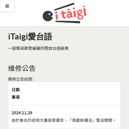
iTaigi愛台語
一部集結群眾編纂的開放台語辭典
維修公告
維修公告紀錄:
日期
事項
2024.11.29
由於後台仍收到大量惡意廣告，「貢獻新講法」暫且關閉。