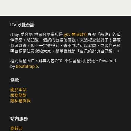
iTaigi愛台語
iTaigi愛台語-群眾台語辭典是
g0v 零時政府
專案「萌典」的延
伸專案，想知道一個詞的台語怎麼說，來這裡查就對了！甚麼
都可以查，但不一定查得到，查不到時可以發問，或者自己發
明台語講法貢獻給大家，簡單說就是「自己的辭典自己編」。
程式授權 MIT，辭典內容CC0｢不保留權利｣授權。Powered
by
BootStrap 5
.
條款
關於本站
服務條款
隱私權條款
站內服務
查辭典