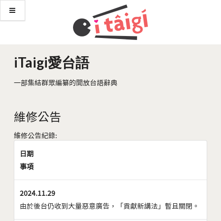
iTaigi愛台語
一部集結群眾編纂的開放台語辭典
維修公告
維修公告紀錄:
日期
事項
2024.11.29
由於後台仍收到大量惡意廣告，「貢獻新講法」暫且關閉。