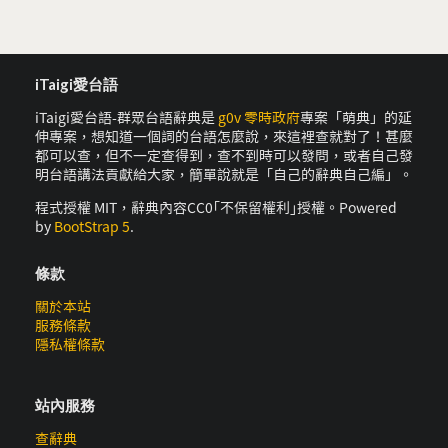
iTaigi愛台語
iTaigi愛台語-群眾台語辭典是
g0v 零時政府
專案「萌典」的延
伸專案，想知道一個詞的台語怎麼說，來這裡查就對了！甚麼
都可以查，但不一定查得到，查不到時可以發問，或者自己發
明台語講法貢獻給大家，簡單說就是「自己的辭典自己編」。
程式授權 MIT，辭典內容CC0｢不保留權利｣授權。Powered
by
BootStrap 5
.
條款
關於本站
服務條款
隱私權條款
站內服務
查辭典