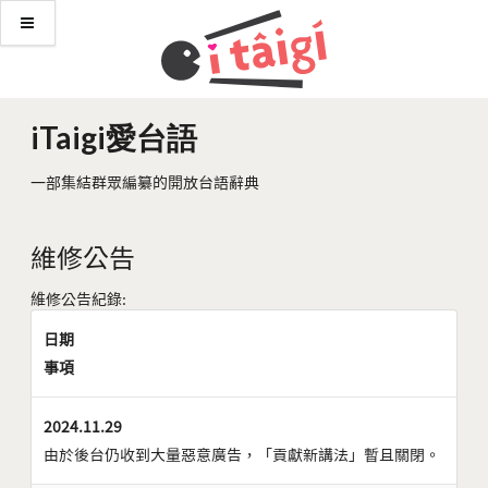
iTaigi愛台語
一部集結群眾編纂的開放台語辭典
維修公告
維修公告紀錄:
日期
事項
2024.11.29
由於後台仍收到大量惡意廣告，「貢獻新講法」暫且關閉。