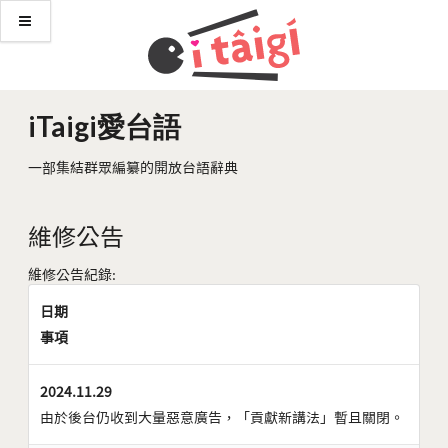
iTaigi愛台語
一部集結群眾編纂的開放台語辭典
維修公告
維修公告紀錄:
日期
事項
2024.11.29
由於後台仍收到大量惡意廣告，「貢獻新講法」暫且關閉。