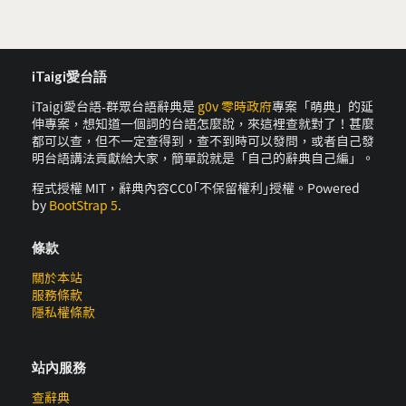
iTaigi愛台語
iTaigi愛台語-群眾台語辭典是
g0v 零時政府
專案「萌典」的延
伸專案，想知道一個詞的台語怎麼說，來這裡查就對了！甚麼
都可以查，但不一定查得到，查不到時可以發問，或者自己發
明台語講法貢獻給大家，簡單說就是「自己的辭典自己編」。
程式授權 MIT，辭典內容CC0｢不保留權利｣授權。Powered
by
BootStrap 5
.
條款
關於本站
服務條款
隱私權條款
站內服務
查辭典