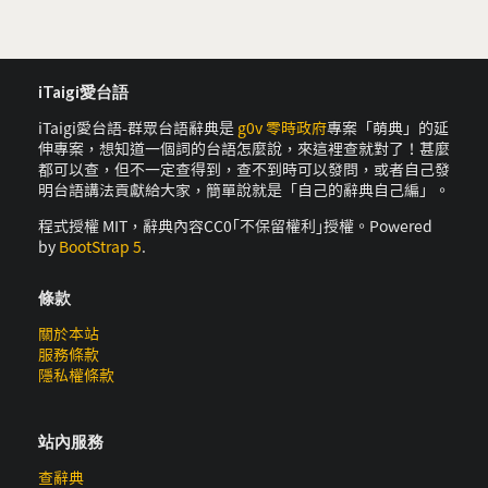
iTaigi愛台語
iTaigi愛台語-群眾台語辭典是
g0v 零時政府
專案「萌典」的延
伸專案，想知道一個詞的台語怎麼說，來這裡查就對了！甚麼
都可以查，但不一定查得到，查不到時可以發問，或者自己發
明台語講法貢獻給大家，簡單說就是「自己的辭典自己編」。
程式授權 MIT，辭典內容CC0｢不保留權利｣授權。Powered
by
BootStrap 5
.
條款
關於本站
服務條款
隱私權條款
站內服務
查辭典