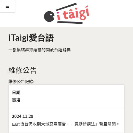
iTaigi愛台語
一部集結群眾編纂的開放台語辭典
維修公告
維修公告紀錄:
日期
事項
2024.11.29
由於後台仍收到大量惡意廣告，「貢獻新講法」暫且關閉。