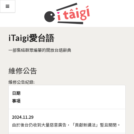
iTaigi愛台語
一部集結群眾編纂的開放台語辭典
維修公告
維修公告紀錄:
日期
事項
2024.11.29
由於後台仍收到大量惡意廣告，「貢獻新講法」暫且關閉。