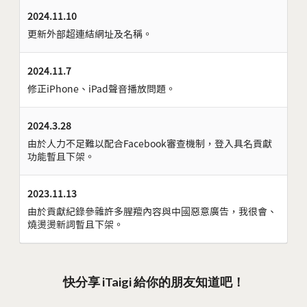
2024.11.10
更新外部超連結網址及名稱。
2024.11.7
修正iPhone、iPad聲音播放問題。
2024.3.28
由於人力不足難以配合Facebook審查機制，登入具名貢獻
功能暫且下架。
2023.11.13
由於貢獻紀錄參雜許多腥羶內容與中國惡意廣告，我很會、
燒燙燙新詞暫且下架。
快分享 iTaigi 給你的朋友知道吧！