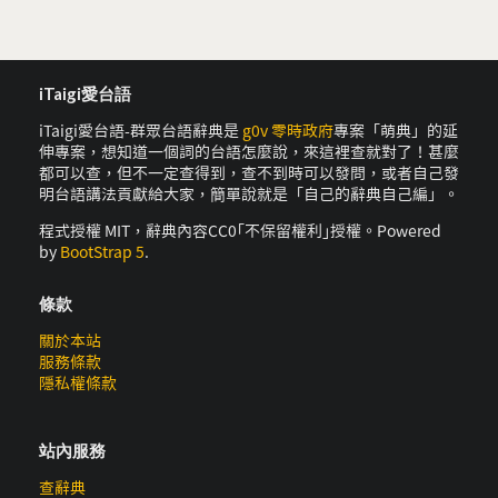
iTaigi愛台語
iTaigi愛台語-群眾台語辭典是
g0v 零時政府
專案「萌典」的延
伸專案，想知道一個詞的台語怎麼說，來這裡查就對了！甚麼
都可以查，但不一定查得到，查不到時可以發問，或者自己發
明台語講法貢獻給大家，簡單說就是「自己的辭典自己編」。
程式授權 MIT，辭典內容CC0｢不保留權利｣授權。Powered
by
BootStrap 5
.
條款
關於本站
服務條款
隱私權條款
站內服務
查辭典