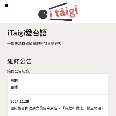
iTaigi愛台語
一部集結群眾編纂的開放台語辭典
維修公告
維修公告紀錄:
日期
事項
2024.11.29
由於後台仍收到大量惡意廣告，「貢獻新講法」暫且關閉。