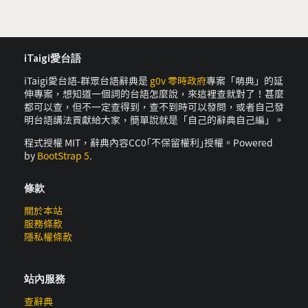
iTaigi愛台語
iTaigi愛台語-群眾台語辭典是
g0v 零時政府
專案「萌典」的延
伸專案，想知道一個詞的台語怎麼說，來這裡查就對了！甚麼
都可以查，但不一定查得到，查不到時可以發問，或者自己發
明台語講法貢獻給大家，簡單說就是「自己的辭典自己編」。
程式授權 MIT，辭典內容CC0｢不保留權利｣授權。Powered
by
BootStrap 5
.
條款
關於本站
服務條款
隱私權條款
站內服務
查辭典