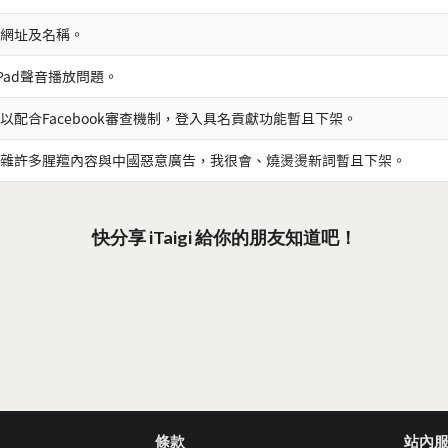
網址及名稱。
iPad聲音播放問題。
以配合Facebook審查機制，登入具名貢獻功能暫且下架。
雜許多腥羶內容與中國惡意廣告，我很會、燒燙燙新詞暫且下架。
快分享 iTaigi 給你的朋友知道吧！
條款
站內