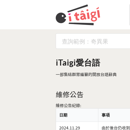
iTaigi愛台語
一部集結群眾編纂的開放台語辭典
維修公告
維修公告紀錄:
日期
事項
2024.11.29
由於後台仍收到