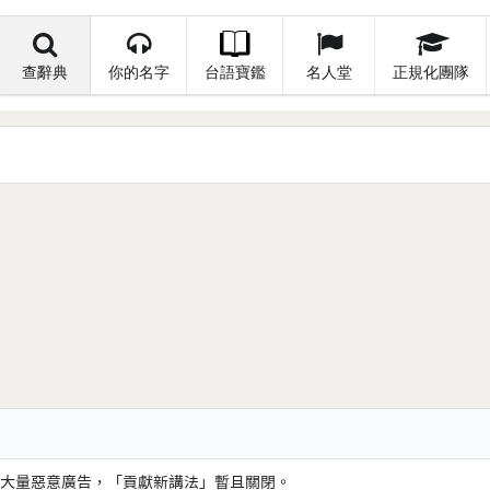
查辭典
你的名字
台語寶鑑
名人堂
正規化團隊
大量惡意廣告，「貢獻新講法」暫且關閉。