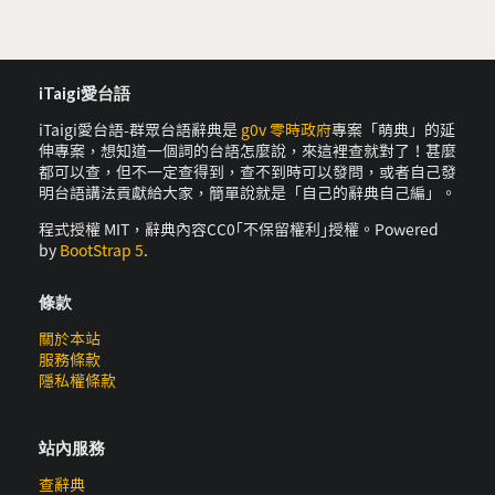
iTaigi愛台語
iTaigi愛台語-群眾台語辭典是
g0v 零時政府
專案「萌典」的延
伸專案，想知道一個詞的台語怎麼說，來這裡查就對了！甚麼
都可以查，但不一定查得到，查不到時可以發問，或者自己發
明台語講法貢獻給大家，簡單說就是「自己的辭典自己編」。
程式授權 MIT，辭典內容CC0｢不保留權利｣授權。Powered
by
BootStrap 5
.
條款
關於本站
服務條款
隱私權條款
站內服務
查辭典