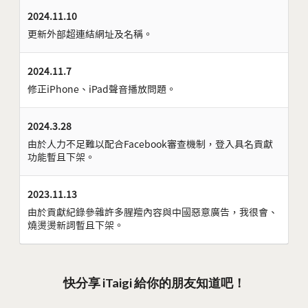
2024.11.10
更新外部超連結網址及名稱。
2024.11.7
修正iPhone、iPad聲音播放問題。
2024.3.28
由於人力不足難以配合Facebook審查機制，登入具名貢獻
功能暫且下架。
2023.11.13
由於貢獻紀錄參雜許多腥羶內容與中國惡意廣告，我很會、
燒燙燙新詞暫且下架。
快分享 iTaigi 給你的朋友知道吧！