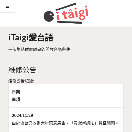
iTaigi愛台語
一部集結群眾編纂的開放台語辭典
維修公告
維修公告紀錄:
日期
事項
2024.11.29
由於後台仍收到大量惡意廣告，「貢獻新講法」暫且關閉。