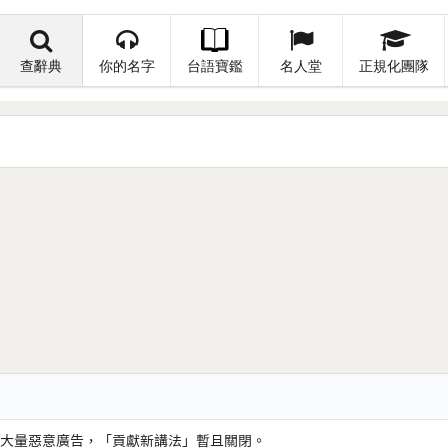
查辭典
你的名字
台語寶鑑
名人堂
正規化團隊
大量惡意廣告，「貢獻新講法」暫且關閉。