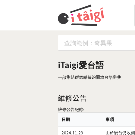
iTaigi愛台語
一部集結群眾編纂的開放台語辭典
維修公告
維修公告紀錄:
日期
事項
2024.11.29
由於後台仍收到