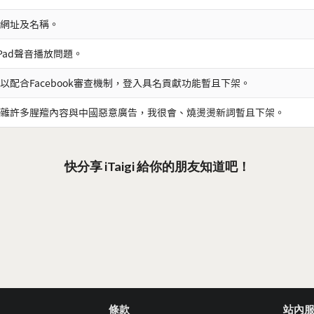
網址及名稱。
iPad聲音播放問題。
以配合Facebook審查機制，登入具名貢獻功能暫且下架。
雜許多腥羶內容與中國惡意廣告，我很會、燒燙燙新詞暫且下架。
快分享 iTaigi 給你的朋友知道吧！
條款
站內