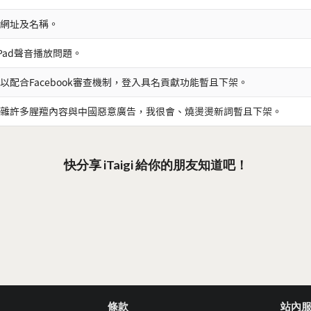
網址及名稱。
iPad聲音播放問題。
以配合Facebook審查機制，登入具名貢獻功能暫且下架。
雜許多腥羶內容與中國惡意廣告，我很會、燒燙燙新詞暫且下架。
快分享 iTaigi 給你的朋友知道吧！
條款
站內