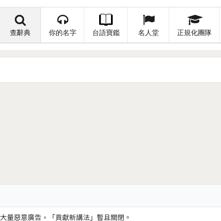
查辭典
你的名字
台語寶鑑
名人堂
正規化團隊
大量惡意廣告，「貢獻新講法」暫且關閉。