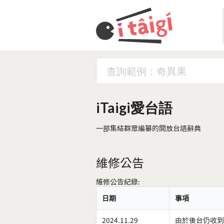
iTaigi愛台語
一部集結群眾編纂的開放台語辭典
維修公告
維修公告紀錄:
日期
事項
2024.11.29
由於後台仍收到