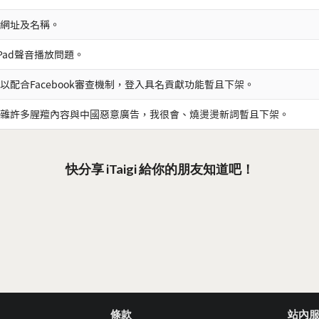
網址及名稱。
iPad聲音播放問題。
以配合Facebook審查機制，登入具名貢獻功能暫且下架。
雜許多腥羶內容與中國惡意廣告，我很會、燒燙燙新詞暫且下架。
快分享 iTaigi 給你的朋友知道吧！
條款
站內