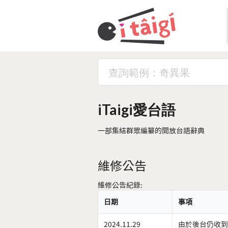
iTaigi愛台語
一部集結群眾編纂的開放台語辭典
維修公告
維修公告紀錄:
日期
事項
2024.11.29
由於後台仍收到