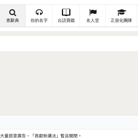
查辭典
你的名字
台語寶鑑
名人堂
正規化團隊
大量惡意廣告，「貢獻新講法」暫且關閉。