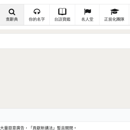
查辭典
你的名字
台語寶鑑
名人堂
正規化團隊
大量惡意廣告，「貢獻新講法」暫且關閉。