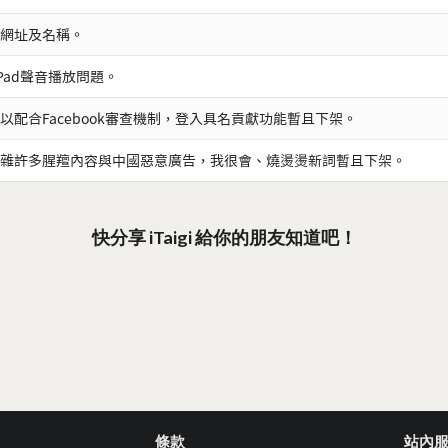
網址及名稱。
iPad聲音播放問題。
以配合Facebook審查機制，登入具名貢獻功能暫且下架。
雜許多腥羶內容與中國惡意廣告，我很會、燒燙燙新詞暫且下架。
快分享 iTaigi 給你的朋友知道吧！
條款
站內