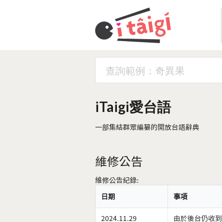
iTaigi愛台語
一部集結群眾編纂的開放台語辭典
維修公告
維修公告紀錄:
日期
事項
2024.11.29
由於後台仍收到