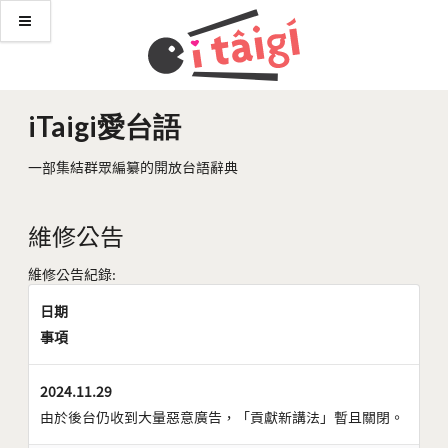
iTaigi愛台語
一部集結群眾編纂的開放台語辭典
維修公告
維修公告紀錄:
日期
事項
2024.11.29
由於後台仍收到大量惡意廣告，「貢獻新講法」暫且關閉。