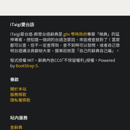
iTaigi愛台語
iTaigi愛台語-群眾台語辭典是
g0v 零時政府
專案「萌典」的延
伸專案，想知道一個詞的台語怎麼說，來這裡查就對了！甚麼
都可以查，但不一定查得到，查不到時可以發問，或者自己發
明台語講法貢獻給大家，簡單說就是「自己的辭典自己編」。
程式授權 MIT，辭典內容CC0｢不保留權利｣授權。Powered
by
BootStrap 5
.
條款
關於本站
服務條款
隱私權條款
站內服務
查辭典