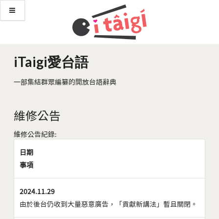
iTaigi愛台語
一部集結群眾編纂的開放台語辭典
維修公告
維修公告紀錄:
日期
事項
2024.11.29
由於後台仍收到大量惡意廣告，「貢獻新講法」暫且關閉。