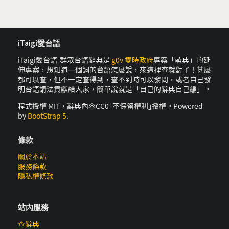
iTaigi愛台語
iTaigi愛台語-群眾台語辭典是
g0v 零時政府
專案「萌典」的延
伸專案，想知道一個詞的台語怎麼說，來這裡查就對了！甚麼
都可以查，但不一定查得到，查不到時可以發問，或者自己發
明台語講法貢獻給大家，簡單說就是「自己的辭典自己編」。
程式授權 MIT，辭典內容CC0｢不保留權利｣授權。Powered
by
BootStrap 5
.
條款
關於本站
服務條款
隱私權條款
站內服務
查辭典