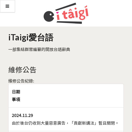
iTaigi愛台語
一部集結群眾編纂的開放台語辭典
維修公告
維修公告紀錄:
日期
事項
2024.11.29
由於後台仍收到大量惡意廣告，「貢獻新講法」暫且關閉。