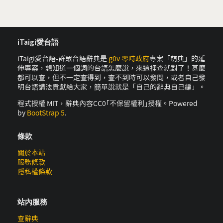
iTaigi愛台語
iTaigi愛台語-群眾台語辭典是
g0v 零時政府
專案「萌典」的延
伸專案，想知道一個詞的台語怎麼說，來這裡查就對了！甚麼
都可以查，但不一定查得到，查不到時可以發問，或者自己發
明台語講法貢獻給大家，簡單說就是「自己的辭典自己編」。
程式授權 MIT，辭典內容CC0｢不保留權利｣授權。Powered
by
BootStrap 5
.
條款
關於本站
服務條款
隱私權條款
站內服務
查辭典