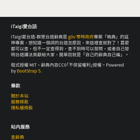
iTaigi愛台語
iTaigi愛台語-群眾台語辭典是
g0v 零時政府
專案「萌典」的延
伸專案，想知道一個詞的台語怎麼說，來這裡查就對了！甚麼
都可以查，但不一定查得到，查不到時可以發問，或者自己發
明台語講法貢獻給大家，簡單說就是「自己的辭典自己編」。
程式授權 MIT，辭典內容CC0｢不保留權利｣授權。Powered
by
BootStrap 5
.
條款
關於本站
服務條款
隱私權條款
站內服務
查辭典