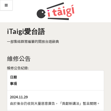
iTaigi愛台語
一部集結群眾編纂的開放台語辭典
維修公告
維修公告紀錄:
日期
事項
2024.11.29
由於後台仍收到大量惡意廣告，「貢獻新講法」暫且關閉。