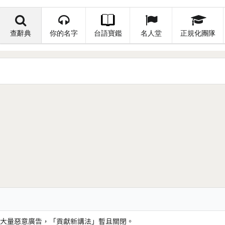
查辭典
你的名字
台語寶鑑
名人堂
正規化團隊
大量惡意廣告，「貢獻新講法」暫且關閉。