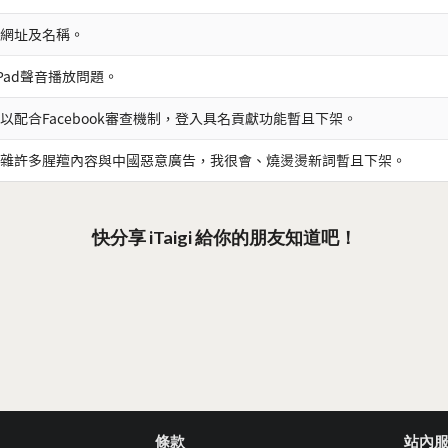
網址及名稱。
iPad聲音播放問題。
以配合Facebook審查機制，登入具名貢獻功能暫且下架。
雜許多腥羶內容與中國惡意廣告，我很會、燒燙燙新詞暫且下架。
快分享 iTaigi 給你的朋友知道吧！
條款
站內