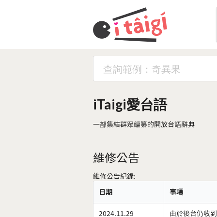
iTaigi愛台語
一部集結群眾編纂的開放台語辭典
維修公告
維修公告紀錄:
日期
事項
2024.11.29
由於後台仍收到