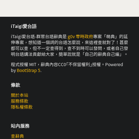
iTaigi愛台語
iTaigi愛台語-群眾台語辭典是
g0v 零時政府
專案「萌典」的延
伸專案，想知道一個詞的台語怎麼說，來這裡查就對了！甚麼
都可以查，但不一定查得到，查不到時可以發問，或者自己發
明台語講法貢獻給大家，簡單說就是「自己的辭典自己編」。
程式授權 MIT，辭典內容CC0｢不保留權利｣授權。Powered
by
BootStrap 5
.
條款
關於本站
服務條款
隱私權條款
站內服務
查辭典