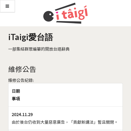
iTaigi愛台語
一部集結群眾編纂的開放台語辭典
維修公告
維修公告紀錄:
日期
事項
2024.11.29
由於後台仍收到大量惡意廣告，「貢獻新講法」暫且關閉。