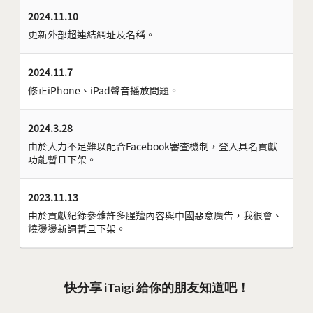
2024.11.10
更新外部超連結網址及名稱。
2024.11.7
修正iPhone、iPad聲音播放問題。
2024.3.28
由於人力不足難以配合Facebook審查機制，登入具名貢獻
功能暫且下架。
2023.11.13
由於貢獻紀錄參雜許多腥羶內容與中國惡意廣告，我很會、
燒燙燙新詞暫且下架。
快分享 iTaigi 給你的朋友知道吧！