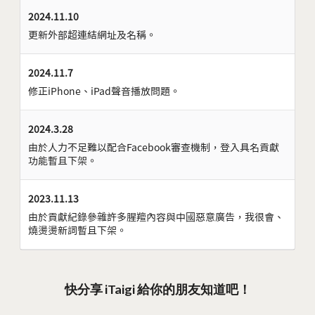
2024.11.10
更新外部超連結網址及名稱。
2024.11.7
修正iPhone、iPad聲音播放問題。
2024.3.28
由於人力不足難以配合Facebook審查機制，登入具名貢獻
功能暫且下架。
2023.11.13
由於貢獻紀錄參雜許多腥羶內容與中國惡意廣告，我很會、
燒燙燙新詞暫且下架。
快分享 iTaigi 給你的朋友知道吧！