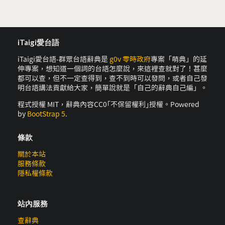
iTaigi愛台語
iTaigi愛台語-群眾台語辭典是
g0v 零時政府
專案「萌典」的延
伸專案，想知道一個詞的台語怎麼說，來這裡查就對了！甚麼
都可以查，但不一定查得到，查不到時可以發問，或者自己發
明台語講法貢獻給大家，簡單說就是「自己的辭典自己編」。
程式授權 MIT，辭典內容CC0｢不保留權利｣授權。Powered
by
BootStrap 5
.
條款
關於本站
服務條款
隱私權條款
站內服務
查辭典