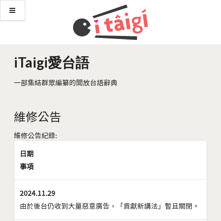
iTaigi愛台語
一部集結群眾編纂的開放台語辭典
維修公告
維修公告紀錄:
日期
事項
2024.11.29
由於後台仍收到大量惡意廣告，「貢獻新講法」暫且關閉。