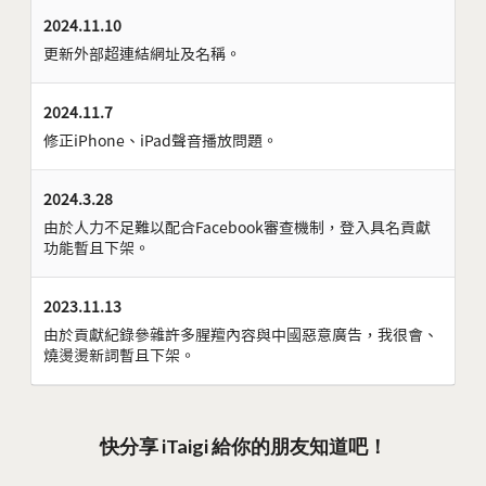
2024.11.10
更新外部超連結網址及名稱。
2024.11.7
修正iPhone、iPad聲音播放問題。
2024.3.28
由於人力不足難以配合Facebook審查機制，登入具名貢獻
功能暫且下架。
2023.11.13
由於貢獻紀錄參雜許多腥羶內容與中國惡意廣告，我很會、
燒燙燙新詞暫且下架。
快分享 iTaigi 給你的朋友知道吧！