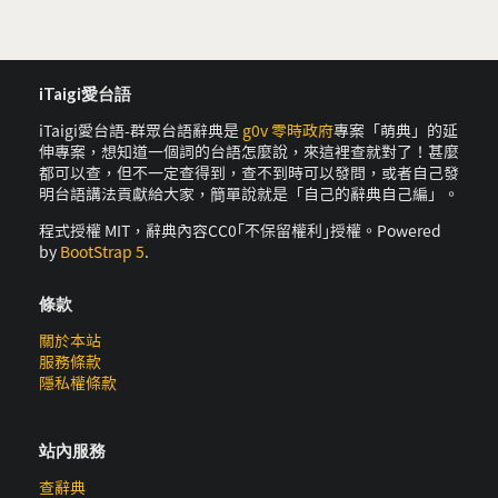
iTaigi愛台語
iTaigi愛台語-群眾台語辭典是
g0v 零時政府
專案「萌典」的延
伸專案，想知道一個詞的台語怎麼說，來這裡查就對了！甚麼
都可以查，但不一定查得到，查不到時可以發問，或者自己發
明台語講法貢獻給大家，簡單說就是「自己的辭典自己編」。
程式授權 MIT，辭典內容CC0｢不保留權利｣授權。Powered
by
BootStrap 5
.
條款
關於本站
服務條款
隱私權條款
站內服務
查辭典