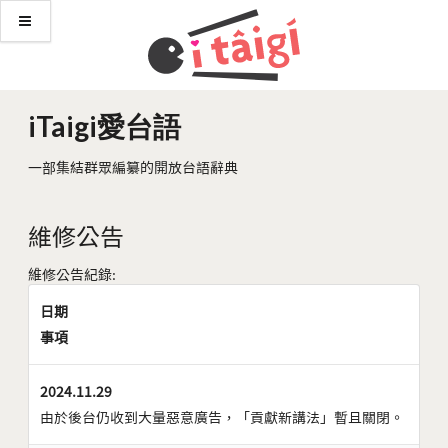
iTaigi愛台語
一部集結群眾編纂的開放台語辭典
維修公告
維修公告紀錄:
日期
事項
2024.11.29
由於後台仍收到大量惡意廣告，「貢獻新講法」暫且關閉。