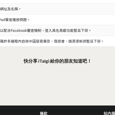
網址及名稱。
iPad聲音播放問題。
以配合Facebook審查機制，登入具名貢獻功能暫且下架。
雜許多腥羶內容與中國惡意廣告，我很會、燒燙燙新詞暫且下架。
快分享 iTaigi 給你的朋友知道吧！
條款
站內