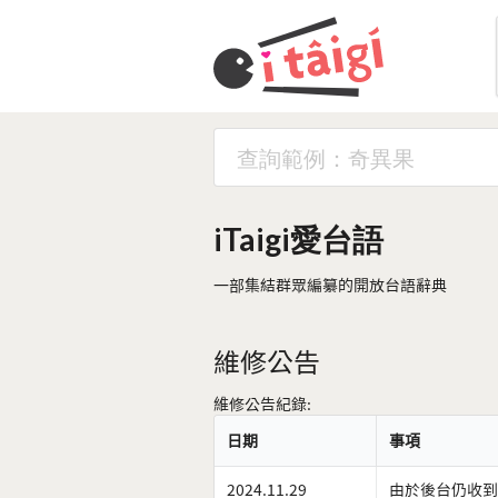
iTaigi愛台語
一部集結群眾編纂的開放台語辭典
維修公告
維修公告紀錄:
日期
事項
2024.11.29
由於後台仍收到