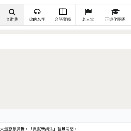
查辭典
你的名字
台語寶鑑
名人堂
正規化團隊
大量惡意廣告，「貢獻新講法」暫且關閉。