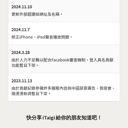
2024.11.10
更新外部超連結網址及名稱。
2024.11.7
修正iPhone、iPad聲音播放問題。
2024.3.28
由於人力不足難以配合Facebook審查機制，登入具名貢獻
功能暫且下架。
2023.11.13
由於貢獻紀錄參雜許多腥羶內容與中國惡意廣告，我很會、
燒燙燙新詞暫且下架。
快分享 iTaigi 給你的朋友知道吧！