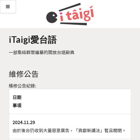
iTaigi愛台語
一部集結群眾編纂的開放台語辭典
維修公告
維修公告紀錄:
日期
事項
2024.11.29
由於後台仍收到大量惡意廣告，「貢獻新講法」暫且關閉。