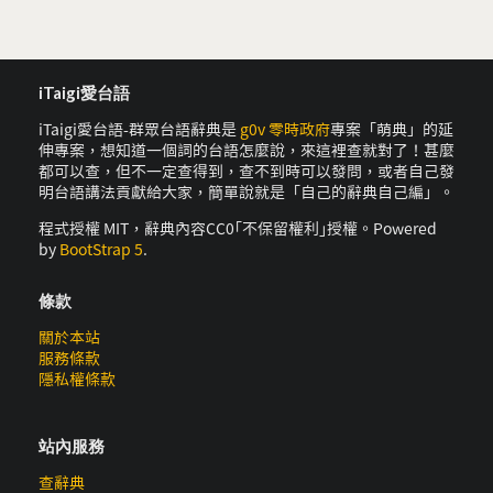
iTaigi愛台語
iTaigi愛台語-群眾台語辭典是
g0v 零時政府
專案「萌典」的延
伸專案，想知道一個詞的台語怎麼說，來這裡查就對了！甚麼
都可以查，但不一定查得到，查不到時可以發問，或者自己發
明台語講法貢獻給大家，簡單說就是「自己的辭典自己編」。
程式授權 MIT，辭典內容CC0｢不保留權利｣授權。Powered
by
BootStrap 5
.
條款
關於本站
服務條款
隱私權條款
站內服務
查辭典