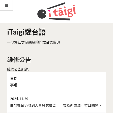
iTaigi愛台語
一部集結群眾編纂的開放台語辭典
維修公告
維修公告紀錄:
日期
事項
2024.11.29
由於後台仍收到大量惡意廣告，「貢獻新講法」暫且關閉。