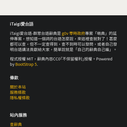
iTaigi愛台語
iTaigi愛台語-群眾台語辭典是
g0v 零時政府
專案「萌典」的延
伸專案，想知道一個詞的台語怎麼說，來這裡查就對了！甚麼
都可以查，但不一定查得到，查不到時可以發問，或者自己發
明台語講法貢獻給大家，簡單說就是「自己的辭典自己編」。
程式授權 MIT，辭典內容CC0｢不保留權利｣授權。Powered
by
BootStrap 5
.
條款
關於本站
服務條款
隱私權條款
站內服務
查辭典