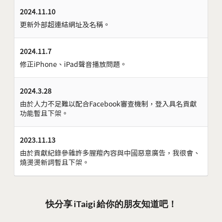
2024.11.10
更新外部超連結網址及名稱。
2024.11.7
修正iPhone、iPad聲音播放問題。
2024.3.28
由於人力不足難以配合Facebook審查機制，登入具名貢獻
功能暫且下架。
2023.11.13
由於貢獻紀錄參雜許多腥羶內容與中國惡意廣告，我很會、
燒燙燙新詞暫且下架。
快分享 iTaigi 給你的朋友知道吧！