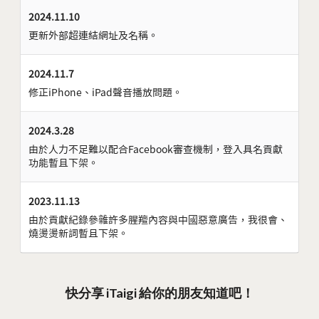
2024.11.10
更新外部超連結網址及名稱。
2024.11.7
修正iPhone、iPad聲音播放問題。
2024.3.28
由於人力不足難以配合Facebook審查機制，登入具名貢獻
功能暫且下架。
2023.11.13
由於貢獻紀錄參雜許多腥羶內容與中國惡意廣告，我很會、
燒燙燙新詞暫且下架。
快分享 iTaigi 給你的朋友知道吧！