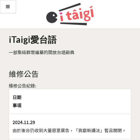
iTaigi愛台語
一部集結群眾編纂的開放台語辭典
維修公告
維修公告紀錄:
日期
事項
2024.11.29
由於後台仍收到大量惡意廣告，「貢獻新講法」暫且關閉。