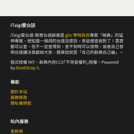
iTaigi愛台語
iTaigi愛台語-群眾台語辭典是
g0v 零時政府
專案「萌典」的延
伸專案，想知道一個詞的台語怎麼說，來這裡查就對了！甚麼
都可以查，但不一定查得到，查不到時可以發問，或者自己發
明台語講法貢獻給大家，簡單說就是「自己的辭典自己編」。
程式授權 MIT，辭典內容CC0｢不保留權利｣授權。Powered
by
BootStrap 5
.
條款
關於本站
服務條款
隱私權條款
站內服務
查辭典