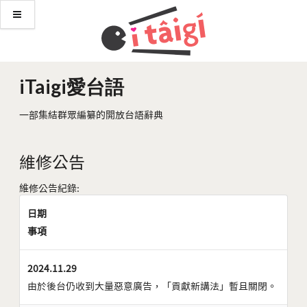
iTaigi愛台語
一部集結群眾編纂的開放台語辭典
維修公告
維修公告紀錄:
日期
事項
2024.11.29
由於後台仍收到大量惡意廣告，「貢獻新講法」暫且關閉。