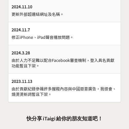
2024.11.10
更新外部超連結網址及名稱。
2024.11.7
修正iPhone、iPad聲音播放問題。
2024.3.28
由於人力不足難以配合Facebook審查機制，登入具名貢獻
功能暫且下架。
2023.11.13
由於貢獻紀錄參雜許多腥羶內容與中國惡意廣告，我很會、
燒燙燙新詞暫且下架。
快分享 iTaigi 給你的朋友知道吧！