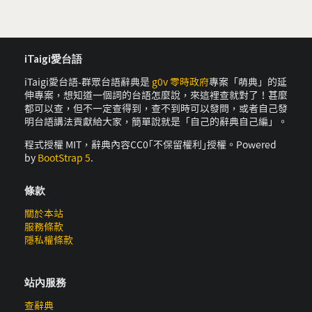
iTaigi愛台語
iTaigi愛台語-群眾台語辭典是
g0v 零時政府
專案「萌典」的延
伸專案，想知道一個詞的台語怎麼說，來這裡查就對了！甚麼
都可以查，但不一定查得到，查不到時可以發問，或者自己發
明台語講法貢獻給大家，簡單說就是「自己的辭典自己編」。
程式授權 MIT，辭典內容CC0｢不保留權利｣授權。Powered
by
BootStrap 5
.
條款
關於本站
服務條款
隱私權條款
站內服務
查辭典