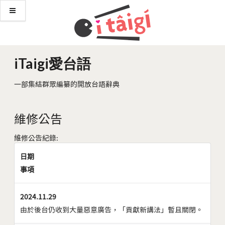
iTaigi愛台語
一部集結群眾編纂的開放台語辭典
維修公告
維修公告紀錄:
日期
事項
2024.11.29
由於後台仍收到大量惡意廣告，「貢獻新講法」暫且關閉。