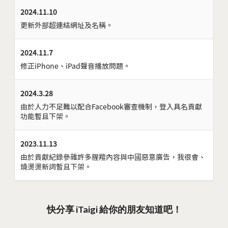
2024.11.10
更新外部超連結網址及名稱。
2024.11.7
修正iPhone、iPad聲音播放問題。
2024.3.28
由於人力不足難以配合Facebook審查機制，登入具名貢獻
功能暫且下架。
2023.11.13
由於貢獻紀錄參雜許多腥羶內容與中國惡意廣告，我很會、
燒燙燙新詞暫且下架。
快分享 iTaigi 給你的朋友知道吧！