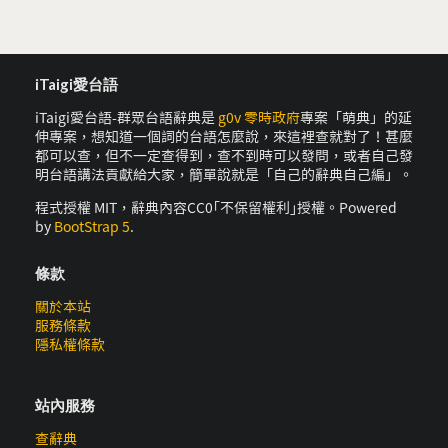
iTaigi愛台語
iTaigi愛台語-群眾台語辭典是
g0v 零時政府
專案「萌典」的延
伸專案，想知道一個詞的台語怎麼說，來這裡查就對了！甚麼
都可以查，但不一定查得到，查不到時可以發問，或者自己發
明台語講法貢獻給大家，簡單說就是「自己的辭典自己編」。
程式授權 MIT，辭典內容CC0｢不保留權利｣授權。Powered
by
BootStrap 5
.
條款
關於本站
服務條款
隱私權條款
站內服務
查辭典