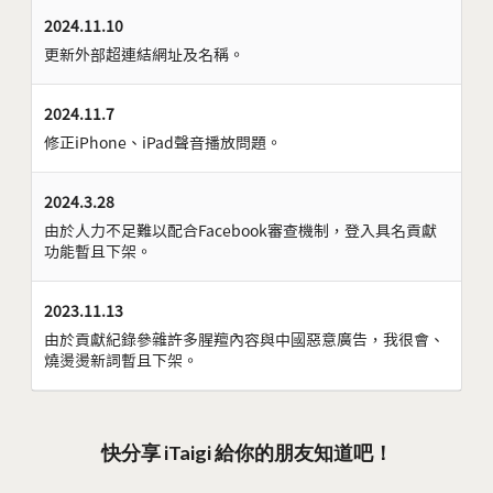
2024.11.10
更新外部超連結網址及名稱。
2024.11.7
修正iPhone、iPad聲音播放問題。
2024.3.28
由於人力不足難以配合Facebook審查機制，登入具名貢獻
功能暫且下架。
2023.11.13
由於貢獻紀錄參雜許多腥羶內容與中國惡意廣告，我很會、
燒燙燙新詞暫且下架。
快分享 iTaigi 給你的朋友知道吧！