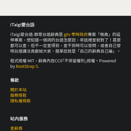
iTaigi愛台語
iTaigi愛台語-群眾台語辭典是
g0v 零時政府
專案「萌典」的延
伸專案，想知道一個詞的台語怎麼說，來這裡查就對了！甚麼
都可以查，但不一定查得到，查不到時可以發問，或者自己發
明台語講法貢獻給大家，簡單說就是「自己的辭典自己編」。
程式授權 MIT，辭典內容CC0｢不保留權利｣授權。Powered
by
BootStrap 5
.
條款
關於本站
服務條款
隱私權條款
站內服務
查辭典