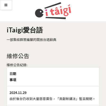
iTaigi愛台語
一部集結群眾編纂的開放台語辭典
維修公告
維修公告紀錄:
日期
事項
2024.11.29
由於後台仍收到大量惡意廣告，「貢獻新講法」暫且關閉。