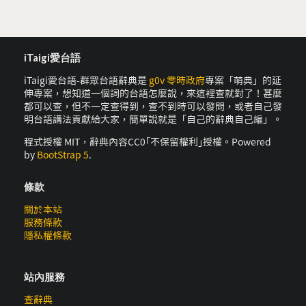
iTaigi愛台語
iTaigi愛台語-群眾台語辭典是
g0v 零時政府
專案「萌典」的延
伸專案，想知道一個詞的台語怎麼說，來這裡查就對了！甚麼
都可以查，但不一定查得到，查不到時可以發問，或者自己發
明台語講法貢獻給大家，簡單說就是「自己的辭典自己編」。
程式授權 MIT，辭典內容CC0｢不保留權利｣授權。Powered
by
BootStrap 5
.
條款
關於本站
服務條款
隱私權條款
站內服務
查辭典