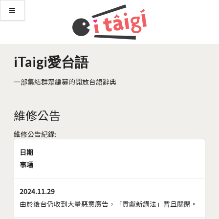
iTaigi愛台語
一部集結群眾編纂的開放台語辭典
維修公告
維修公告紀錄:
日期
事項
2024.11.29
由於後台仍收到大量惡意廣告，「貢獻新講法」暫且關閉。