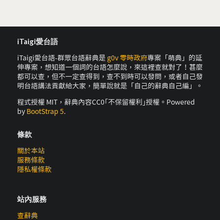
iTaigi愛台語
iTaigi愛台語-群眾台語辭典是
g0v 零時政府
專案「萌典」的延
伸專案，想知道一個詞的台語怎麼說，來這裡查就對了！甚麼
都可以查，但不一定查得到，查不到時可以發問，或者自己發
明台語講法貢獻給大家，簡單說就是「自己的辭典自己編」。
程式授權 MIT，辭典內容CC0｢不保留權利｣授權。Powered
by
BootStrap 5
.
條款
關於本站
服務條款
隱私權條款
站內服務
查辭典