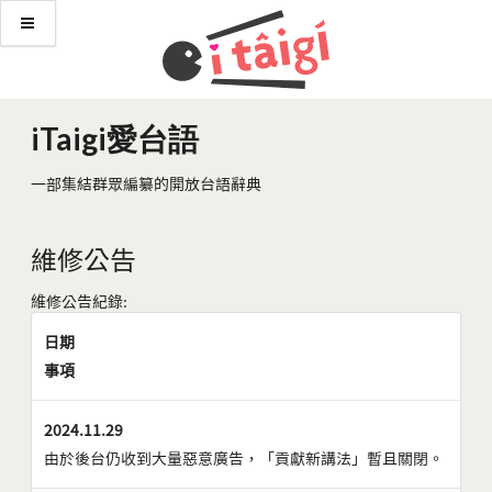
iTaigi愛台語
一部集結群眾編纂的開放台語辭典
維修公告
維修公告紀錄:
日期
事項
2024.11.29
由於後台仍收到大量惡意廣告，「貢獻新講法」暫且關閉。