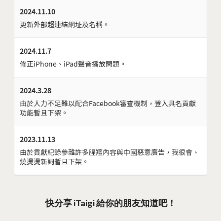
2024.11.10
更新外部超連結網址及名稱。
2024.11.7
修正iPhone、iPad聲音播放問題。
2024.3.28
由於人力不足難以配合Facebook審查機制，登入具名貢獻
功能暫且下架。
2023.11.13
由於貢獻紀錄參雜許多腥羶內容與中國惡意廣告，我很會、
燒燙燙新詞暫且下架。
快分享 iTaigi 給你的朋友知道吧！