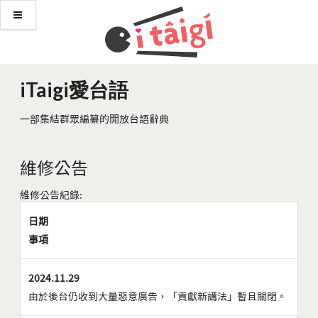
iTaigi愛台語
一部集結群眾編纂的開放台語辭典
維修公告
維修公告紀錄:
日期
事項
2024.11.29
由於後台仍收到大量惡意廣告，「貢獻新講法」暫且關閉。