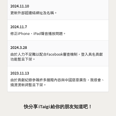
2024.11.10
更新外部超連結網址及名稱。
2024.11.7
修正iPhone、iPad聲音播放問題。
2024.3.28
由於人力不足難以配合Facebook審查機制，登入具名貢獻
功能暫且下架。
2023.11.13
由於貢獻紀錄參雜許多腥羶內容與中國惡意廣告，我很會、
燒燙燙新詞暫且下架。
快分享 iTaigi 給你的朋友知道吧！