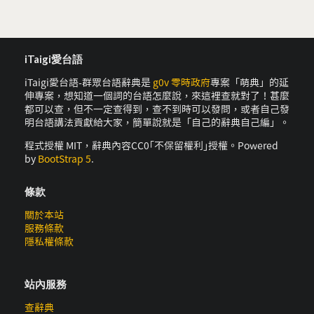
iTaigi愛台語
iTaigi愛台語-群眾台語辭典是
g0v 零時政府
專案「萌典」的延
伸專案，想知道一個詞的台語怎麼說，來這裡查就對了！甚麼
都可以查，但不一定查得到，查不到時可以發問，或者自己發
明台語講法貢獻給大家，簡單說就是「自己的辭典自己編」。
程式授權 MIT，辭典內容CC0｢不保留權利｣授權。Powered
by
BootStrap 5
.
條款
關於本站
服務條款
隱私權條款
站內服務
查辭典