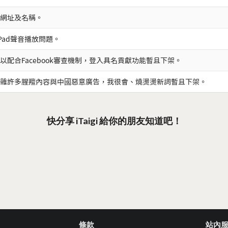
網址及名稱。
iPad聲音播放問題。
以配合Facebook審查機制，登入具名貢獻功能暫且下架。
雜許多腥羶內容與中國惡意廣告，我很會、燒燙燙新詞暫且下架。
快分享 iTaigi 給你的朋友知道吧！
條款
站內