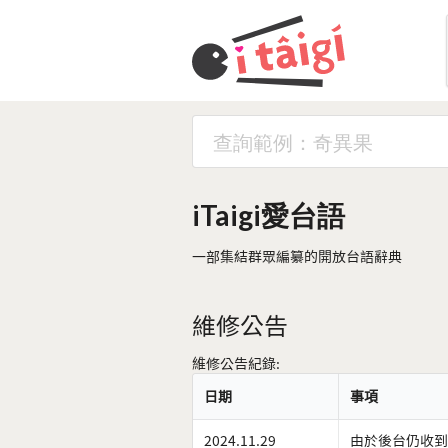
iTaigi愛台語
一部集結群眾編纂的開放台語辭典
維修公告
維修公告紀錄:
日期
事項
2024.11.29
由於後台仍收到