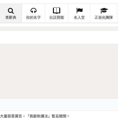
查辭典
你的名字
台語寶鑑
名人堂
正規化團隊
大量惡意廣告，「貢獻新講法」暫且關閉。