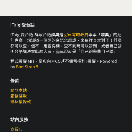
iTaigi愛台語
iTaigi愛台語-群眾台語辭典是
g0v 零時政府
專案「萌典」的延
伸專案，想知道一個詞的台語怎麼說，來這裡查就對了！甚麼
都可以查，但不一定查得到，查不到時可以發問，或者自己發
明台語講法貢獻給大家，簡單說就是「自己的辭典自己編」。
程式授權 MIT，辭典內容CC0｢不保留權利｣授權。Powered
by
BootStrap 5
.
條款
關於本站
服務條款
隱私權條款
站內服務
查辭典