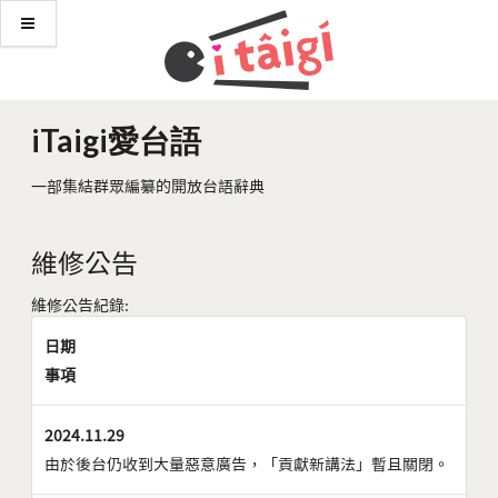
iTaigi愛台語
一部集結群眾編纂的開放台語辭典
維修公告
維修公告紀錄:
日期
事項
2024.11.29
由於後台仍收到大量惡意廣告，「貢獻新講法」暫且關閉。