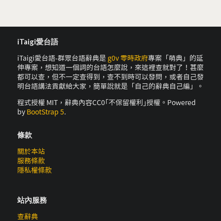
iTaigi愛台語
iTaigi愛台語-群眾台語辭典是
g0v 零時政府
專案「萌典」的延
伸專案，想知道一個詞的台語怎麼說，來這裡查就對了！甚麼
都可以查，但不一定查得到，查不到時可以發問，或者自己發
明台語講法貢獻給大家，簡單說就是「自己的辭典自己編」。
程式授權 MIT，辭典內容CC0｢不保留權利｣授權。Powered
by
BootStrap 5
.
條款
關於本站
服務條款
隱私權條款
站內服務
查辭典