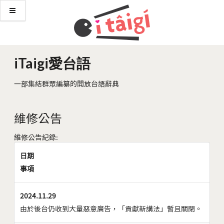
iTaigi愛台語
一部集結群眾編纂的開放台語辭典
維修公告
維修公告紀錄:
日期
事項
2024.11.29
由於後台仍收到大量惡意廣告，「貢獻新講法」暫且關閉。