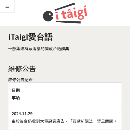
iTaigi愛台語
一部集結群眾編纂的開放台語辭典
維修公告
維修公告紀錄:
日期
事項
2024.11.29
由於後台仍收到大量惡意廣告，「貢獻新講法」暫且關閉。