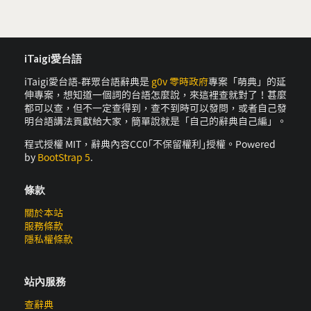
iTaigi愛台語
iTaigi愛台語-群眾台語辭典是
g0v 零時政府
專案「萌典」的延
伸專案，想知道一個詞的台語怎麼說，來這裡查就對了！甚麼
都可以查，但不一定查得到，查不到時可以發問，或者自己發
明台語講法貢獻給大家，簡單說就是「自己的辭典自己編」。
程式授權 MIT，辭典內容CC0｢不保留權利｣授權。Powered
by
BootStrap 5
.
條款
關於本站
服務條款
隱私權條款
站內服務
查辭典