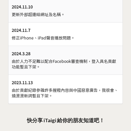
2024.11.10
更新外部超連結網址及名稱。
2024.11.7
修正iPhone、iPad聲音播放問題。
2024.3.28
由於人力不足難以配合Facebook審查機制，登入具名貢獻
功能暫且下架。
2023.11.13
由於貢獻紀錄參雜許多腥羶內容與中國惡意廣告，我很會、
燒燙燙新詞暫且下架。
快分享 iTaigi 給你的朋友知道吧！