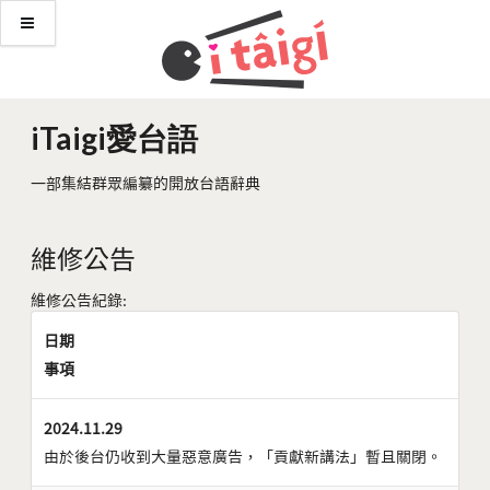
iTaigi愛台語
一部集結群眾編纂的開放台語辭典
維修公告
維修公告紀錄:
日期
事項
2024.11.29
由於後台仍收到大量惡意廣告，「貢獻新講法」暫且關閉。