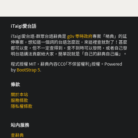
iTaigi愛台語
iTaigi愛台語-群眾台語辭典是
g0v 零時政府
專案「萌典」的延
伸專案，想知道一個詞的台語怎麼說，來這裡查就對了！甚麼
都可以查，但不一定查得到，查不到時可以發問，或者自己發
明台語講法貢獻給大家，簡單說就是「自己的辭典自己編」。
程式授權 MIT，辭典內容CC0｢不保留權利｣授權。Powered
by
BootStrap 5
.
條款
關於本站
服務條款
隱私權條款
站內服務
查辭典